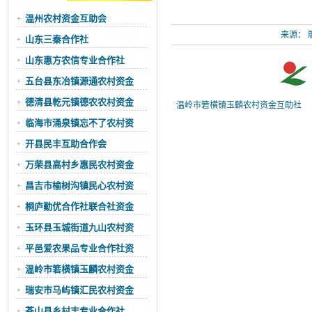
温州农村资金互助会
来源：
山东三秦合作社
山东惠方农信专业合作社
五台县东冶镇源通农村资金
德清县乾元镇德农农村资金
温岭市箬横镇玉麟农村资金互助社
临海市涌泉镇忘不了农村资
开县民丰互助合作会
万荣县高村乡惠民农村资金
昌吉市榆树沟镇民心农村资
桐庐勤优合作社联合社资金
玉环县玉城街道九山农村资
平邑爱农果品专业合作社资
温岭市箬横镇玉麟农村资金
瑞安市马屿镇汇民农村资金
苍山县乡村丰专业合作社