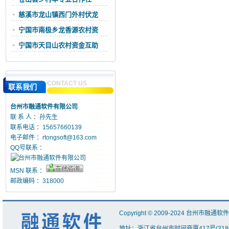
慈溪市龙山镇西门外村伏龙
宁国市南极乡龙香源农村资
宁国市天目山农村资金互助
CONTACT US
联系我们
台州市融通软件有限公司
联 系 人 ：孙先生
联系电话 ：15657660139
电子邮件 ：
rtongsoft@163.com
QQ号联系 ：
MSN 联系 ：
邮政编码 ：318000
Copyright
©
2009-2024
台州市融通软
地址：浙江省台州市时间商厦417号(318000