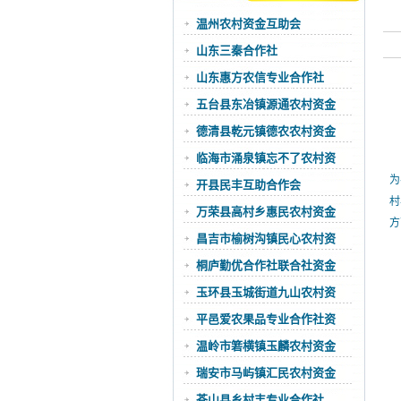
温州农村资金互助会
山东三秦合作社
山东惠方农信专业合作社
五台县东冶镇源通农村资金
德清县乾元镇德农农村资金
临海市涌泉镇忘不了农村资
苍
为
开县民丰互助合作会
村
万荣县高村乡惠民农村资金
方
昌吉市榆树沟镇民心农村资
桐庐勤优合作社联合社资金
玉环县玉城街道九山农村资
平邑爱农果品专业合作社资
温岭市箬横镇玉麟农村资金
瑞安市马屿镇汇民农村资金
苍山县乡村丰专业合作社