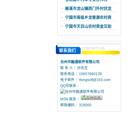
慈溪市龙山镇西门外村伏龙
宁国市南极乡龙香源农村资
宁国市天目山农村资金互助
CONTACT US
联系我们
台州市融通软件有限公司
联 系 人 ：孙先生
联系电话 ：15657660139
电子邮件 ：
rtongsoft@163.com
QQ号联系 ：
MSN 联系 ：
邮政编码 ：318000